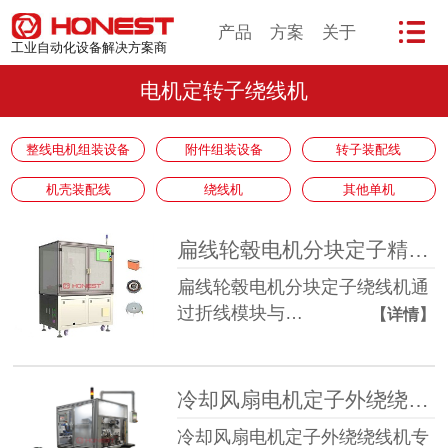
产品
方案
关于
工业自动化设备解决方案商
电机定转子绕线机
整线电机组装设备
附件组装设备
转子装配线
机壳装配线
绕线机
其他单机
扁线轮毂电机分块定子精密绕线机
扁线轮毂电机分块定子绕线机通
过折线模块与…
【详情】
冷却风扇电机定子外绕绕线机
冷却风扇电机定子外绕绕线机专