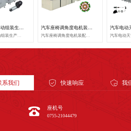
高产量电机自动组装生产线设备
汽车座椅调角度电机装配生产线
汽车电动
高产量电机自动组装生产线设备，主要由胶盖段和牙箱段组成，呈直线型排布；组装过程全程监控，并配置CCD视觉系统进行全方位检测，提高生产效率及稳定性，输送机构采用平皮带载具传输，配置少量人工作业与巡线。
汽车座椅调角度电机装配生产线，由多台设备组成，U字型分布，使用船板+输送线的方式传送，主要完成绕线、点焊、精车、去重平衡、性能检测等工序。生产线依据客户工艺需求，为客户量身定制，可有效解决劳动力成本、技术管理等难题.
联系我们
快速响应
我
座机号
0755-21044479