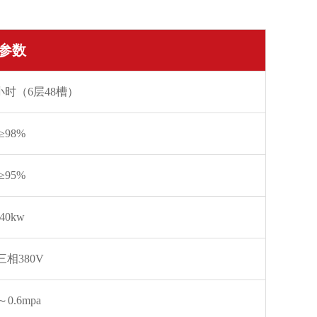
参数
小时（6层48槽）
≥98%
≥95%
40kw
三相380V
～0.6mpa