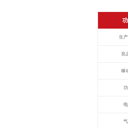
功
生产
良
稼
功
电
气