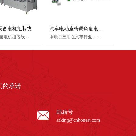
天窗电机组装线
汽车电动座椅调角度电机组装线
汽车电动天窗电机组装线的设计初衷为自动设备为主、人工作业为辅，是自动化程度相对较高、产品质量有保证的线体，整线包括组大上料充磁、马达组装、马达磨合测试、磁环蜗杆装配、牙箱组装、齿轮后盖组入、性能测试、激光打标、振动测试等工序的有刷马达与牙箱的自动化生产装配线，为汽车电动天窗电机的生产提供一站式解决方案。
本项目应用在汽车行业，为电动座椅调角度电机的制造提供一站式解决方案。项目由转子组装段、外壳组装段、电机组装段及端盖组装段四部分组成。转子组装段、外壳组装段及电机组装段设备组成U型排布，使用传仔+输送线方式传送。主要完成转子制成（绕线，点焊，精车，去重平衡，性能检测）、定子制成（杯士垫片组入，磁石组入，充磁吸尘）、电机组装（转子组件、外壳组件、端盖组件及牙箱组件总成，性能检测）等工序。
们的承诺
邮箱号
szking@cnhonest.com